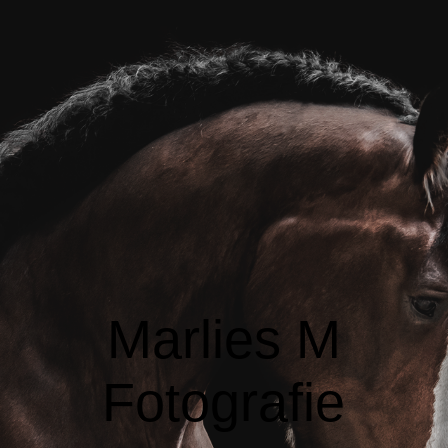
HOME
WIE BEN IK?
FOTOSHOOTS
PORTFOLIO
Marlies M
CONTACT
Fotografie